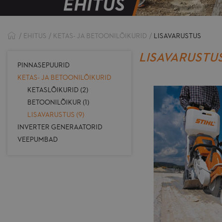
EHITUS
KETAS- JA BETOONILÕIKURID
LISAVARUSTUS
LISAVARUSTU
PINNASEPUURID
KETAS- JA BETOONILÕIKURID
KETASLÕIKURID (2)
BETOONILÕIKUR (1)
LISAVARUSTUS (9)
INVERTER GENERAATORID
VEEPUMBAD