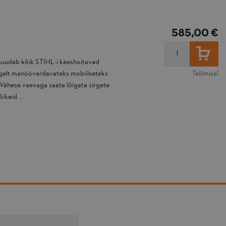
585,00 €
LISA
uudab kõik STIHL-i käeshoitavad
rgelt manööverdavateks mobiilseteks
Tellimisel
Vähese vaevaga saate lõigata sirgete
ikeid ...