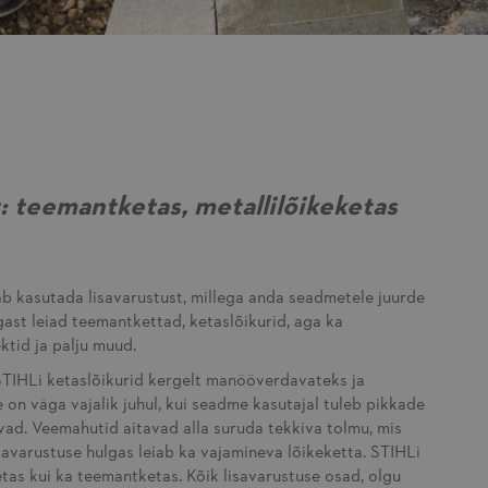
st: teemantketas, metallilõikeketas
ab kasutada lisavarustust, millega anda seadmetele juurde
gast leiad teemantkettad, ketaslõikurid, aga ka
ktid ja palju muud.
IHLi ketaslõikurid kergelt manööverdavateks ja
on väga vajalik juhul, kui seadme kasutajal tuleb pikkade
vad. Veemahutid aitavad alla suruda tekkiva tolmu, mis
savarustuse hulgas leiab ka vajamineva lõikeketta. STIHLi
ketas kui ka teemantketas. Kõik lisavarustuse osad, olgu