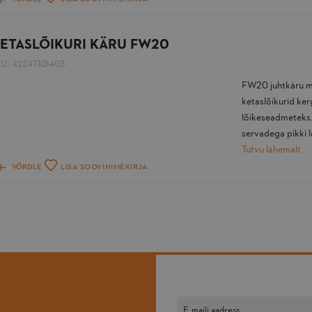
ETASLÕIKURI KÄRU FW20
KU:
42247101403
FW20 juhtkäru m
ketaslõikurid ke
lõikeseadmeteks.
servadega pikki lõ
Tutvu lähemalt
VÕRDLE
LISA SOOVINIMEKIRJA