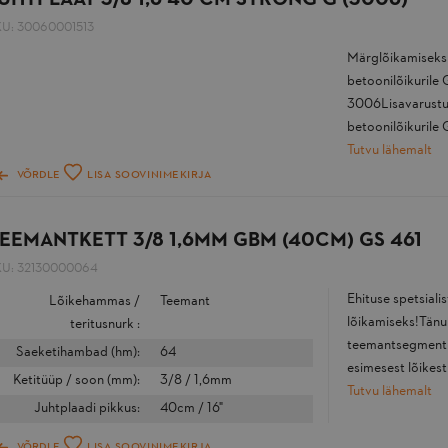
KU:
30060001513
Märglõikamiseks j
betoonilõikurile 
3006Lisavarustu
betoonilõikurile G
Tutvu lähemalt
VÕRDLE
LISA SOOVINIMEKIRJA
EEMANTKETT 3/8 1,6MM GBM (40CM) GS 461
KU:
32130000064
Ehituse spetsiali
Lõikehammas /
Teemant
lõikamiseks!Tänu 
teritusnurk :
teemantsegmentid
Saeketihambad (hm):
64
esimesest lõikest
Ketitüüp / soon (mm):
3/8 / 1,6mm
Tutvu lähemalt
Juhtplaadi pikkus:
40cm / 16"
VÕRDLE
LISA SOOVINIMEKIRJA