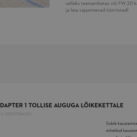
selleks teemantketas või FW 20 kä
ja leia vajaminevad tööriistad!
DAPTER 1 TOLLISE AUGUGA LÕIKEKETTALE
KU:
00007084200
Sobib kasutamise
mõeldud kasutamis