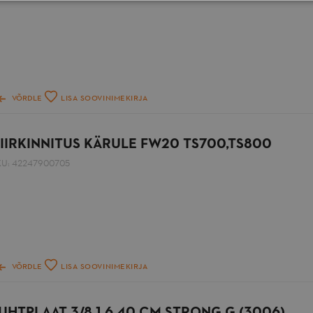
VÕRDLE
LISA SOOVINIMEKIRJA
IIRKINNITUS KÄRULE FW20 TS700,TS800
KU:
42247900705
VÕRDLE
LISA SOOVINIMEKIRJA
UHTPLAAT 3/8 1,6 40 CM STRONG G (3006)