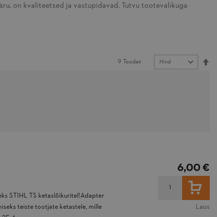
ru, on kvaliteetsed ja vastupidavad. Tutvu tootevalikuga
Se
9
Toodet
6,00 €
LISA
ks STIHL TS ketaslõikuritel!Adapter
eks teiste tootjate ketastele, mille
Laos