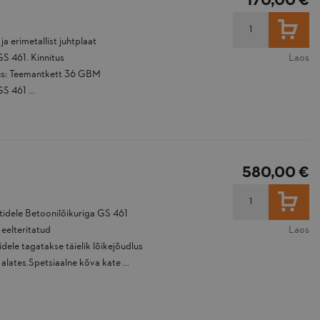
170,00 €
LISA
a erimetallist juhtplaat
GS 461. Kinnitus
Laos
s: Teemantkett 36 GBM
S 461 ...
580,00 €
LISA
stidele Betoonilõikuriga GS 461
eelteritatud
Laos
ele tagatakse täielik lõikejõudlus
 alates.Spetsiaalne kõva kate ...