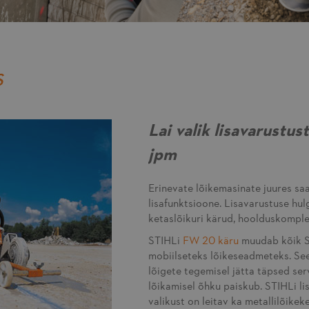
S
Lai valik lisavarustu
jpm
Erinevate lõikemasinate juures sa
lisafunktsioone. Lisavarustuse hul
ketaslõikuri kärud, hoolduskomple
STIHLi
FW 20 käru
muudab kõik ST
mobiilseteks lõikeseadmeteks. See 
lõigete tegemisel jätta täpsed ser
lõikamisel õhku paiskub. STIHLi li
valikust on leitav ka metallilõike