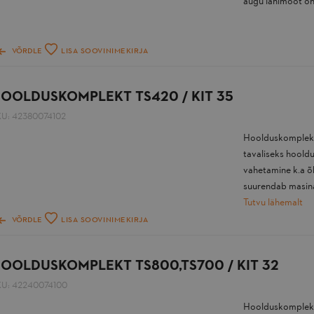
augu länimõõt o
VÕRDLE
LISA SOOVINIMEKIRJA
OOLDUSKOMPLEKT TS420 / KIT 35
KU:
42380074102
Hoolduskomplekt 
tavaliseks hoold
vahetamine k.a õ
suurendab masina 
Tutvu lähemalt
VÕRDLE
LISA SOOVINIMEKIRJA
OOLDUSKOMPLEKT TS800,TS700 / KIT 32
KU:
42240074100
Hoolduskomplekt 