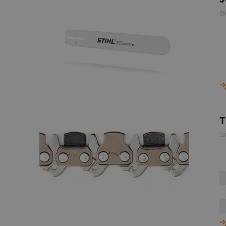
S
T
S