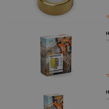
H
S
H
S