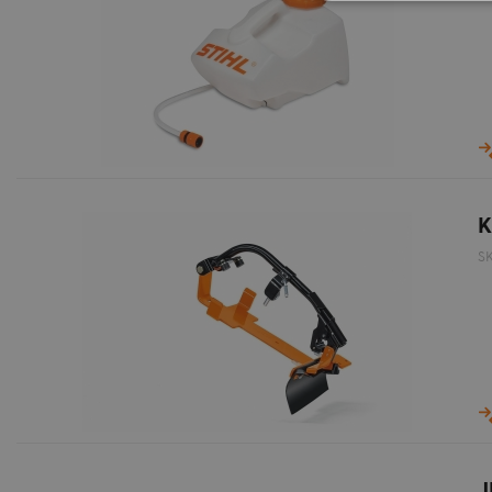
K
S
J