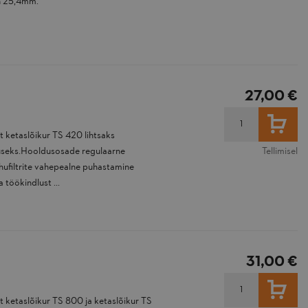
n 25,4mm.
27,00 €
LISA
ketaslõikur TS 420 lihtsaks
useks.Hooldusosade regulaarne
Tellimisel
hufiltrite vahepealne puhastamine
töökindlust ...
31,00 €
LISA
ketaslõikur TS 800 ja ketaslõikur TS