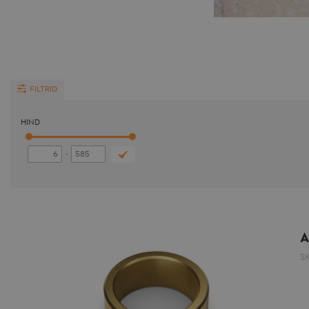
FILTRID
HIND
-
A
S