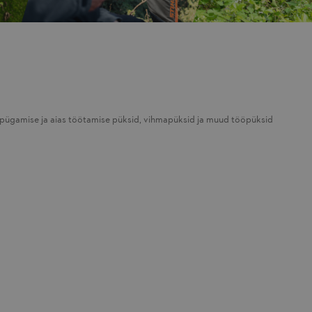
ipügamise ja aias töötamise püksid, vihmapüksid ja muud tööpüksid