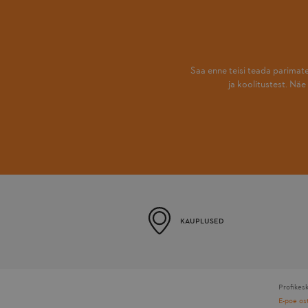
Saa enne teisi teada parimat
ja koolitustest. Nä
KAUPLUSED
Profikes
E-poe os