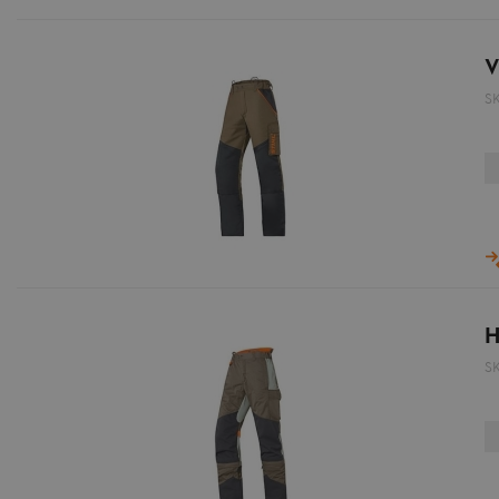
V
S
H
S