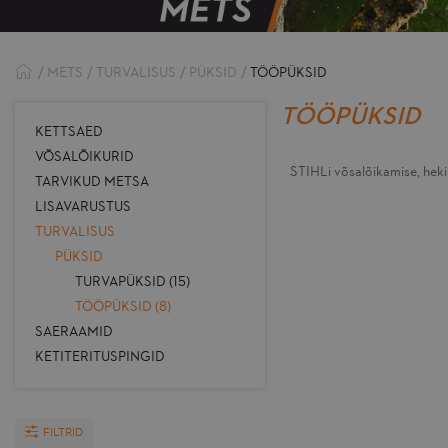
METS
TURVALISUS
PÜKSID
TÖÖPÜKSID
TÖÖPÜKSID
KETTSAED
VÕSALÕIKURID
STIHLi võsalõikamise, hek
TARVIKUD METSA
LISAVARUSTUS
TURVALISUS
PÜKSID
TURVAPÜKSID (15)
TÖÖPÜKSID (8)
SAERAAMID
KETITERITUSPINGID
FILTRID