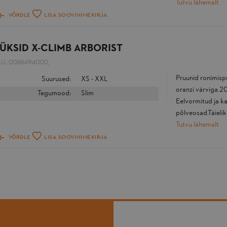
Tutvu lähemalt
VÕRDLE
LISA SOOVINIMEKIRJA
ÜKSID X-CLIMB ARBORIST
KU:
0088494000_
Pruunid ronimisp
Suurused:
XS - XXL
oranzi värviga.2
Tegumood:
Slim
Eelvormitud ja 
põlveosad.Täielikul
Tutvu lähemalt
VÕRDLE
LISA SOOVINIMEKIRJA