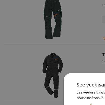
S
T
S
See veebisa
See veebisait ka
nõustute kooskõla