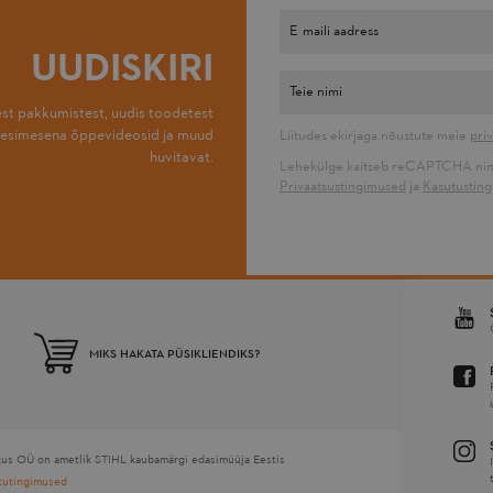
UUDISKIRI
est pakkumistest, uudis toodetest
e esimesena õppevideosid ja muud
Liitudes ekirjaga nõustute meie
pri
huvitavat.
Lehekülge kaitseb reCAPTCHA nin
Privaatsustingimused
ja
Kasutustin
MIKS HAKATA PÜSIKLIENDIKS?
kus OÜ on ametlik STIHL kaubamärgi edasimüüja Eestis
tutingimused