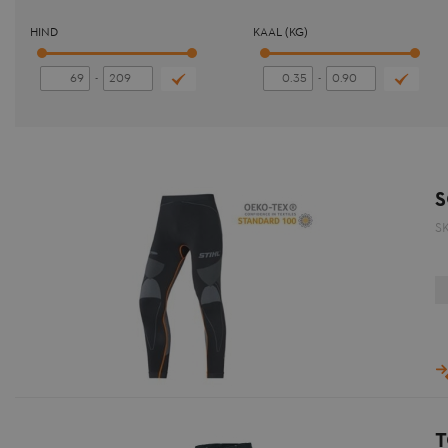
HIND
KAAL (KG)
-
-
S
S
T