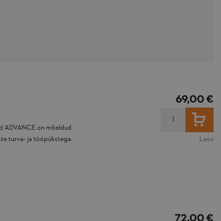
69,00 €
LISA
sid ADVANCE on mõeldud
te turva- ja tööpükstega.
Laos
72,00 €