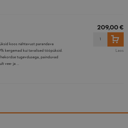
209,00 €
LISA
üksid koos nähtavust parandava
0% kergemad kui tavalised tööpüksid.
Laos
kahekordse tugevdusega, painduvad
t vee- ja ...