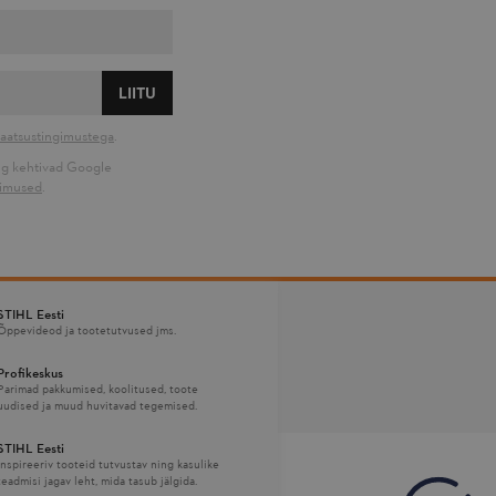
LIITU
vaatsustingimustega
.
g kehtivad Google
gimused
.
STIHL Eesti
Õppevideod ja tootetutvused jms.
Profikeskus
Parimad pakkumised, koolitused, toote
uudised ja muud huvitavad tegemised.
STIHL Eesti
Inspireeriv tooteid tutvustav ning kasulike
teadmisi jagav leht, mida tasub jälgida.