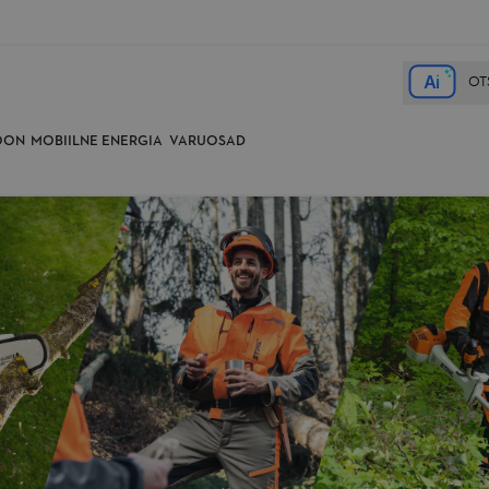
A
i
OON
MOBIILNE ENERGIA
VARUOSAD