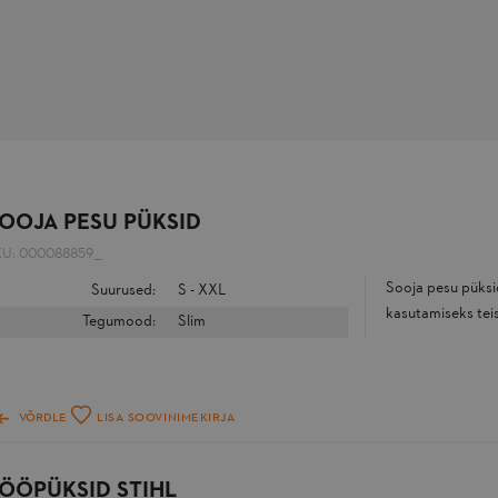
OOJA PESU PÜKSID
KU:
000088859__
Sooja pesu pük
Suurused:
S - XXL
kasutamiseks teis
Tegumood:
Slim
VÕRDLE
LISA SOOVINIMEKIRJA
ÖÖPÜKSID STIHL