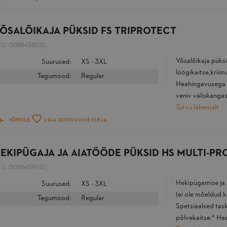
ÕSALÕIKAJA PÜKSID FS TRIPROTECT
KU:
0088458010_
Võsalõikaja püks
Suurused:
XS - 3XL
löögikaitse,kriimu
Tegumood:
Regular
Heahingavusega ma
veniv väliskangas,
Tutvu lähemalt
VÕRDLE
LISA SOOVINIMEKIRJA
EKIPÜGAJA JA AIATÖÖDE PÜKSID HS MULTI-P
KU:
0088459010_
Hekipügamise ja 
Suurused:
XS - 3XL
(ei ole mõeldud 
Tegumood:
Regular
Spetsiaalsed task
põlvekaitse.* Hea