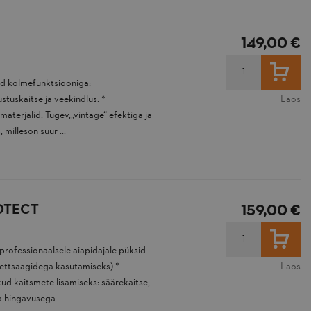
149,00 €
LISA
id kolmefunktsiooniga:
stuskaitse ja veekindlus. *
Laos
terjalid. Tugev,„vintage“ efektiga ja
 milleson suur ...
ROTECT
159,00 €
LISA
professionaalsele aiapidajale püksid
kettsaagidega kasutamiseks).*
Laos
ud kaitsmete lisamiseks: säärekaitse,
 hingavusega ...