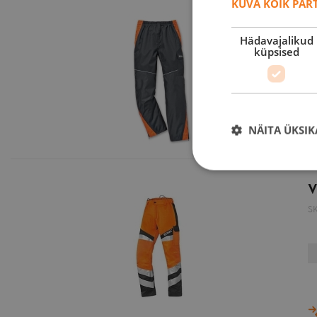
KUVA KÕIK PAR
V
Hädavajalikud
S
küpsised
NÄITA ÜKSIK
V
S