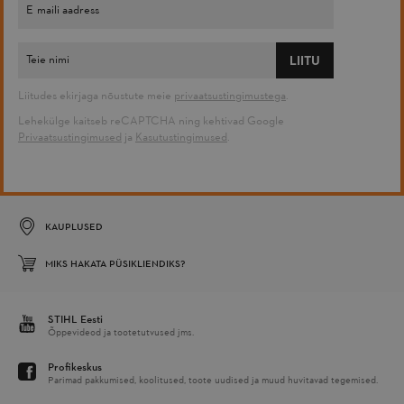
LIITU
Liitudes ekirjaga nõustute meie
privaatsustingimustega
.
Lehekülge kaitseb reCAPTCHA ning kehtivad Google
Privaatsustingimused
ja
Kasutustingimused
.
KAUPLUSED
MIKS HAKATA PÜSIKLIENDIKS?
STIHL Eesti
Õppevideod ja tootetutvused jms.
Profikeskus
Parimad pakkumised, koolitused, toote uudised ja muud huvitavad tegemised.