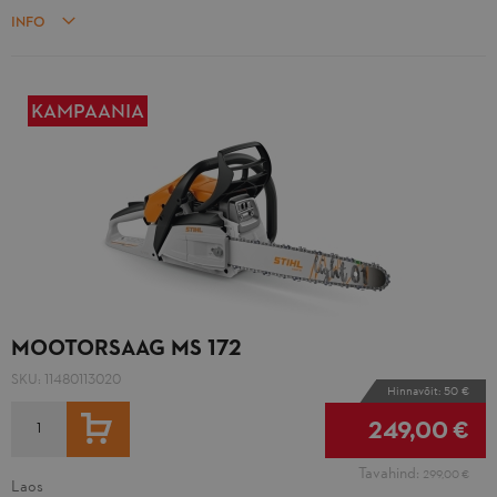
INFO
KAMPAANIA
MOOTORSAAG MS 172
SKU:
11480113020
Hinnavõit: 50 €
LISA OSTUKORVI
249,00 €
Tavahind:
299,00 €
Laos