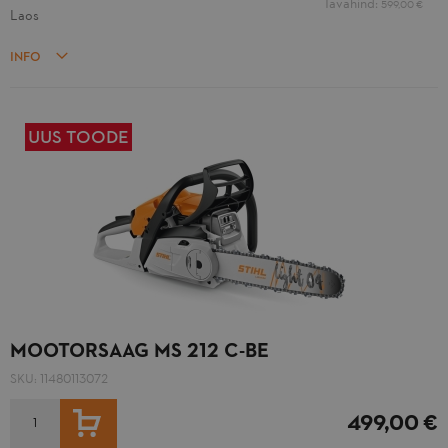
Tavahind:
599,00 €
Laos
INFO
UUS TOODE
MOOTORSAAG MS 212 C-BE
SKU:
11480113072
LISA OSTUKORVI
499,00 €