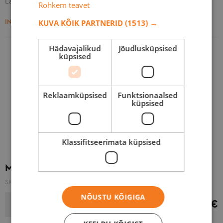
Laos
Rohkem teavet
INFO
KUVA KÕIK PARTNERID
(1513) →
Hädavajalikud
Jõudlusküpsised
küpsised
UUS TOODE
Reklaamküpsised
Funktsionaalsed
küpsised
Klassifitseerimata küpsised
MOOTORSAAG MS 182
SKU:
11480113040
NÕUSTU KÕIGIGA
LISA OSTUKORVI
349,00 €