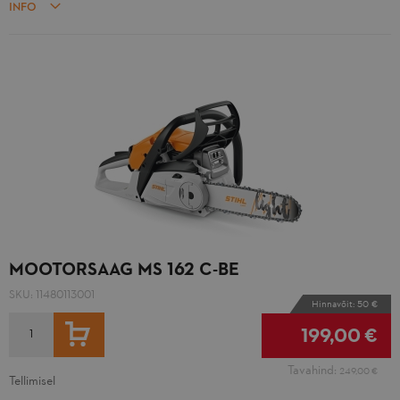
INFO
MOOTORSAAG MS 162 C-BE
SKU:
11480113001
Hinnavõit: 50 €
LISA OSTUKORVI
199,00 €
Tavahind:
249,00 €
Tellimisel