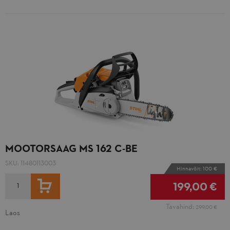
MOOTORSAAG MS 162 C-BE
SKU:
11480113003
Hinnavõit: 100 €
LISA OSTUKORVI
199,00 €
Tavahind:
299,00 €
Laos