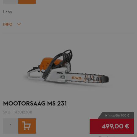
Laos
INFO
MOOTORSAAG MS 231
SKU:
11430123011
Hinnavõit: 100 €
LISA OSTUKORVI
499,00 €