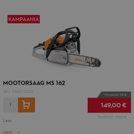
KAMPAANIA
MOOTORSAAG MS 162
SKU:
11480113000
Hinnavõit: 50 €
LISA OSTUKORVI
149,00 €
Tavahind:
199,00 €
Laos
INFO