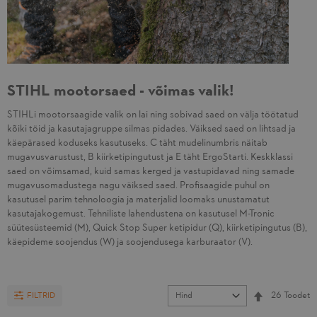
STIHL mootorsaed - võimas valik!
STIHLi mootorsaagide valik on lai ning sobivad saed on välja töötatud
kõiki töid ja kasutajagruppe silmas pidades. Väiksed saed on lihtsad ja
käepärased koduseks kasutuseks. C täht mudelinumbris näitab
mugavusvarustust, B kiirketipingutust ja E täht ErgoStarti. Keskklassi
saed on võimsamad, kuid samas kerged ja vastupidavad ning samade
mugavusomadustega nagu väiksed saed. Profisaagide puhul on
kasutusel parim tehnoloogia ja materjalid loomaks unustamatut
kasutajakogemust. Tehniliste lahendustena on kasutusel M-Tronic
süütesüsteemid (M), Quick Stop Super ketipidur (Q), kiirketipingutus (B),
käepideme soojendus (W) ja soojendusega karburaator (V).
Set Descendi
26
Toodet
FILTRID