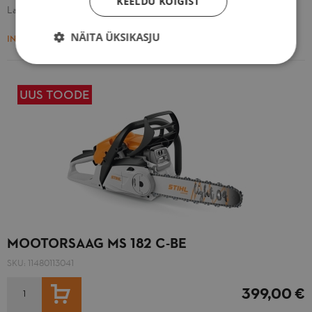
KEELDU KÕIGIST
Laos
NÄITA ÜKSIKASJU
INFO
UUS TOODE
MOOTORSAAG MS 182 C-BE
SKU:
11480113041
LISA OSTUKORVI
399,00 €